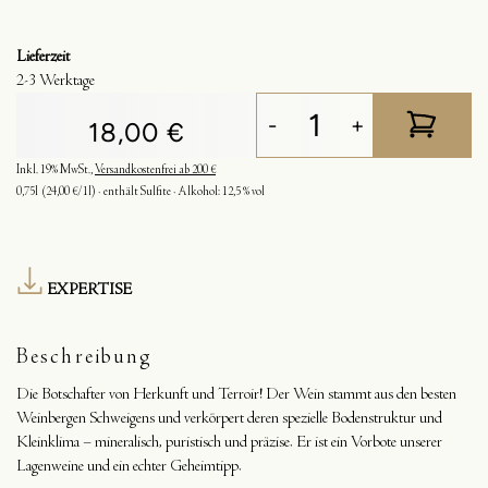
Lieferzeit
2-3 Werktage
-
+
18,00 €
Inkl. 19% MwSt.
,
Versandkostenfrei ab 200 €
0,75l
(24,00 €/1l)
enthält Sulfite
Alkohol:
12,5 % vol
EXPERTISE
Beschreibung
Die Botschafter von Herkunft und Terroir! Der Wein stammt aus den besten
Weinbergen Schweigens und verkörpert deren spezielle Bodenstruktur und
Kleinklima – mineralisch, puristisch und präzise. Er ist ein Vorbote unserer
Lagenweine und ein echter Geheimtipp.