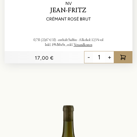
NV
JEAN-FRITZ
CRÉMANT ROSÉ BRUT
0,75l
(22,67 €/1l)
enthält Sulfite
Alkohol:
12,5 % vol
Inkl. 19% MwSt.
,
exkl.
Versandkosten
-
+
17,00 €