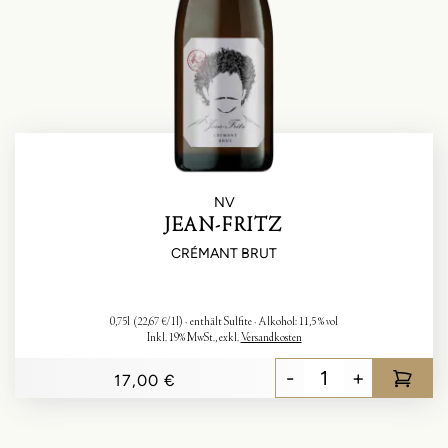
NV
JEAN-FRITZ
CRÉMANT BRUT
0,75l
(22,67 €/1l)
enthält Sulfite
Alkohol:
11,5 % vol
Inkl. 19% MwSt.
,
exkl.
Versandkosten
-
+
17,00 €