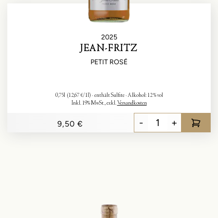
2025
JEAN-FRITZ
PETIT ROSÉ
0,75l
(12,67 €/1l)
enthält Sulfite
Alkohol:
12 % vol
Inkl. 19% MwSt.
,
exkl.
Versandkosten
-
+
9,50 €