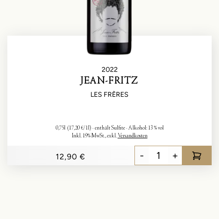
2022
JEAN-FRITZ
LES FRÈRES
0,75l
(17,20 €/1l)
enthält Sulfite
Alkohol:
13 % vol
Inkl. 19% MwSt.
,
exkl.
Versandkosten
-
+
12,90 €