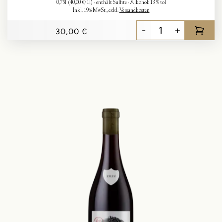
0,75l
(40,00 €/1l)
enthält Sulfite
Alkohol:
13 % vol
Inkl. 19% MwSt.
,
exkl.
Versandkosten
-
+
30,00 €