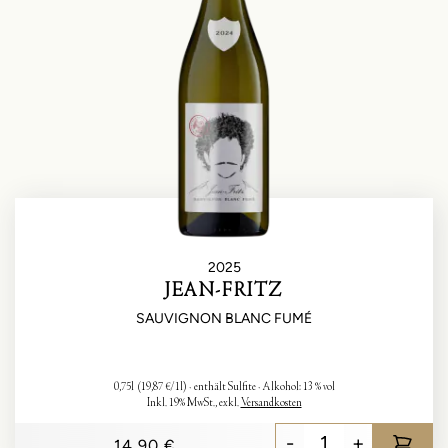
2025
JEAN-FRITZ
SAUVIGNON BLANC FUMÉ
0,75l
(19,87 €/1l)
enthält Sulfite
Alkohol:
13 % vol
Inkl. 19% MwSt.
,
exkl.
Versandkosten
-
+
14,90 €