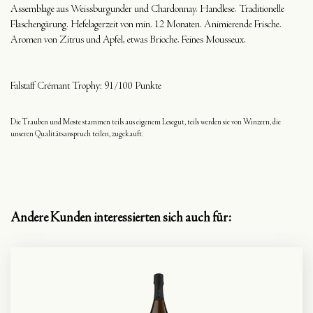
Assemblage aus Weissburgunder und Chardonnay. Handlese. Traditionelle
Flaschengärung. Hefelagerzeit von min. 12 Monaten. Animierende Frische.
Aromen von Zitrus und Apfel, etwas Brioche. Feines Mousseux.
Falstaff Crémant Trophy: 91/100 Punkte
Die Trauben und Moste stammen teils aus eigenem Lesegut, teils werden sie von Winzern, die
unseren Qualitätsanspruch teilen, zugekauft.
Andere Kunden interessierten sich auch für: