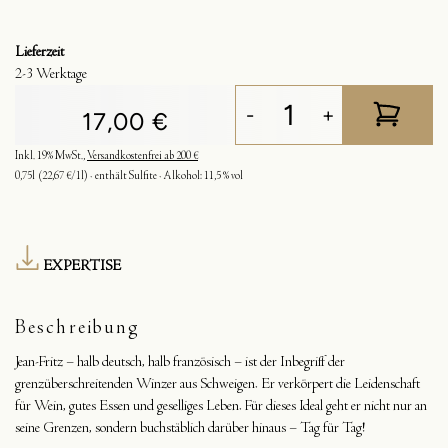
Lieferzeit
2-3 Werktage
-
+
17,00 €
Inkl. 19% MwSt.
,
Versandkostenfrei ab 200 €
0,75l
(22,67 €/1l)
enthält Sulfite
Alkohol:
11,5 % vol
EXPERTISE
Beschreibung
Jean-Fritz – halb deutsch, halb französisch – ist der Inbegriff der
grenzüberschreitenden Winzer aus Schweigen. Er verkörpert die Leidenschaft
für Wein, gutes Essen und geselliges Leben. Für dieses Ideal geht er nicht nur an
seine Grenzen, sondern buchstäblich darüber hinaus – Tag für Tag!