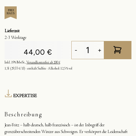
Lieferzeit
2-3 Werktage
-
+
44,00 €
Inkl. 19% MwSt.
,
Versandkostenfrei ab 200 €
1,5l
(29,33 €/1l)
enthält Sulfite
Alkohol:
12,5 % vol
EXPERTISE
Beschreibung
Jean-Fritz – halb deutsch, halb französisch – ist der Inbegriff der
grenzüberschreitenden Winzer aus Schweigen. Er verkörpert die Leidenschaft