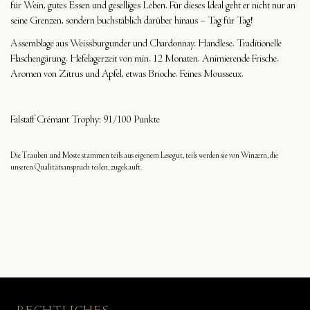
für Wein, gutes Essen und geselliges Leben. Für dieses Ideal geht er nicht nur an
seine Grenzen, sondern buchstäblich darüber hinaus – Tag für Tag!
Assemblage aus Weissburgunder und Chardonnay. Handlese. Traditionelle
Flaschengärung. Hefelagerzeit von min. 12 Monaten. Animierende Frische.
Aromen von Zitrus und Apfel, etwas Brioche. Feines Mousseux.
Falstaff Crémant Trophy: 91/100 Punkte
Die Trauben und Moste stammen teils aus eigenem Lesegut, teils werden sie von Winzern, die
unseren Qualitätsanspruch teilen, zugekauft.