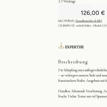
2-3 Werktage
126,00 €
Inkl. 19% MwSt.
,
Versandkostenfrei ab 200 €
1,5l
(84,00 €/1l)
enthält Sulfite
Alkohol:
12,5 
EXPERTISE
Beschreibung
Die Schöpfung eines außergewöhnliche
– sie verkörpert unseren Stolz und unse
französischem Boden. Ausgebaut mit h
Handlese. Schonende Verarbeitung. Au
Frucht. Dichte Textur mit viel Spannun