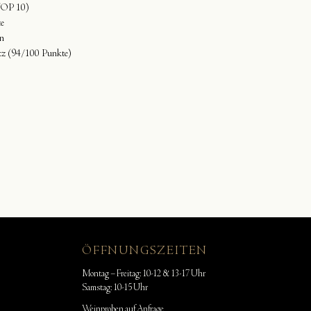
TOP 10)
e
n
latz (94/100 Punkte)
ÖFFNUNGSZEITEN
Montag – Freitag: 10-12 & 13-17 Uhr
Samstag: 10-15 Uhr
Weinproben auf Anfrage