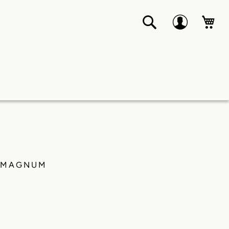
Suche
Mei
 MAGNUM