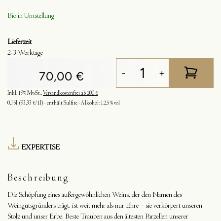
Bio in Umstellung
Lieferzeit
2-3 Werktage
-
+
70,00 €
Inkl. 19% MwSt.
,
Versandkostenfrei ab 200 €
0,75l
(93,33 €/1l)
enthält Sulfite
Alkohol:
12,5 % vol
EXPERTISE
Beschreibung
Die Schöpfung eines außergewöhnlichen Weins, der den Namen des
Weingutsgründers trägt, ist weit mehr als nur Ehre – sie verkörpert unseren
Stolz und unser Erbe. Beste Trauben aus den ältesten Parzellen unserer