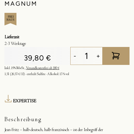
MAGNUM
Lieferzeit
2-3 Werktage
-
+
39,80 €
Inkl. 19% MwSt.
,
Versandkostenfrei ab 200 €
1,5l
(26,53 €/1l)
enthält Sulfite
Alkohol:
13 % vol
EXPERTISE
Beschreibung
Jean-Fritz – halb deutsch, halb französisch – ist der Inbegriff der