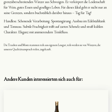
grenzüberschreitenden Winzer aus Schweigen. Er verkörpert die Leidenschaft
für Wein, gutes Essen und geselliges Leben. Für dieses Ideal geht er nicht nur an
seine Grenzen, sondern buchstäblich darüber hinaus – Tag für Tag!
Handlese. Schonende Verarbeitung. Spontangärung. Ausbau im Edelstahltank
und Tonneau. Subtile Fruchtigkeit trifft auf zarten Schmelz und straff-kühlen
Charakter. Eleganz mit animierendem Trinkfluss.
Die Trauben und Moste stammen teils aus eigenem Lesegut, teils werden sie von Winzern, die
unseren Qualitätsanspruch teilen, zugekauft.
Andere Kunden interessierten sich auch für: